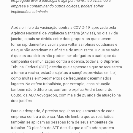
empregado tiver a patologia e agir por má-fé, não avisando a
empresa e contaminando outros colegas, poderá sofrer
implicações criminais
Após o início da vacinação contra a COVID-19, aprovada pela
Agência Nacional de Vigilância Sanitária (Anvisa), no dia 17 de
janeiro, o país se dividiu entre dois grupos: os que querem
tomar rapidamente a vacina para voltar às rotinas cotidianas e
os que não acreditam na eficácia do imunizante. O que se sabe
é que os brasileiros não podem ser obrigados a participar da
campanha de imunização contra a doença, todavia, o Supremo
Tribunal Federal (STF) decidiu que as pessoas que se recusarem
a tomar a vacina, estarão sujeitas a sanções previstas em Lei,
como multas e impedimentos de frequentar determinados
lugares. Na esfera trabalhista, por exemplo, essa situação
também não é diferente, conforme explica André Leonardo
Couto, da ALC Advogados, com mais de 25 anos de atuação na
área jurídica.
Para o advogado, é preciso seguir os regulamentos de cada
empresa contra a doença. Mas ele lembra que as restrições
também se aplicam as pessoas fora de seus ambientes de
trabalho. “O plenário do STF decidiu que os Estados podem