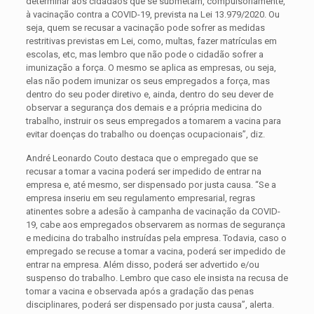
determinar aos cidadãos que se submetam, compulsoriamente,
à vacinação contra a COVID-19, prevista na Lei 13.979/2020. Ou
seja, quem se recusar a vacinação pode sofrer as medidas
restritivas previstas em Lei, como, multas, fazer matrículas em
escolas, etc, mas lembro que não pode o cidadão sofrer a
imunização a força. O mesmo se aplica as empresas, ou seja,
elas não podem imunizar os seus empregados a força, mas
dentro do seu poder diretivo e, ainda, dentro do seu dever de
observar a segurança dos demais e a própria medicina do
trabalho, instruir os seus empregados a tomarem a vacina para
evitar doenças do trabalho ou doenças ocupacionais”, diz.
André Leonardo Couto destaca que o empregado que se
recusar a tomar a vacina poderá ser impedido de entrar na
empresa e, até mesmo, ser dispensado por justa causa. “Se a
empresa inseriu em seu regulamento empresarial, regras
atinentes sobre a adesão à campanha de vacinação da COVID-
19, cabe aos empregados observarem as normas de segurança
e medicina do trabalho instruídas pela empresa. Todavia, caso o
empregado se recuse a tomar a vacina, poderá ser impedido de
entrar na empresa. Além disso, poderá ser advertido e/ou
suspenso do trabalho. Lembro que caso ele insista na recusa de
tomar a vacina e observada após a gradação das penas
disciplinares, poderá ser dispensado por justa causa”, alerta.