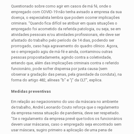
Questionado sobre como agir em casos de má fé, onde o
empregado com COVID-19 não tenha avisado a empresa da sua
doença, o especialista lembra que podem ocorrer implicações
criminais. “Quando fica difícil se atribuir em quais situações o
empregado foi acometido da referida patologia, ou seja, se em
atividades pessoais e/ou atividades profissionais, ele deve ser
afastado do trabalho pelo período de 14 dias, podendo ser
prorrogado, caso haja agravamento do quadro clínico. Agora,
se o empregado agiu de má-fé e ainda, contaminou outras
pessoas propositadamente, agindo contra a coletividade,
entendo que, além das implicações criminais contra o referido
funcionário, pode sofrer dispensa por justa causa (sem
observar a gradação das penas, pela gravidade da conduta), na
forma do artigo 482, alíneas “b” e “j” da CLT”, explica.
Medidas preventivas
Em relação ao negacionismo do uso da máscara no ambiente
de trabalho, André Leonardo Couto reforça que o regulamento
da empresa nessa situação de pandemia, deve ser respeitado.
“Se o regulamento da empresa prevê que todos os funcionários
devem usar máscaras, caso o empregado seja encontrado sem
usar máscara, sugiro primeiro a aplicação de uma pena de